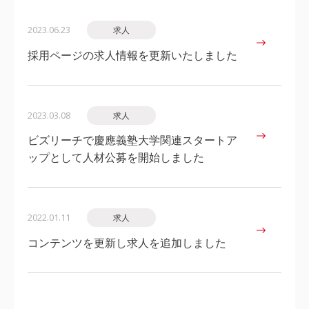
2023.06.23
求人
採用ページの求人情報を更新いたしました
2023.03.08
求人
ビズリーチで慶應義塾大学関連スタートア
ップとして人材公募を開始しました
2022.01.11
求人
コンテンツを更新し求人を追加しました