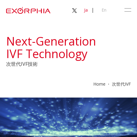
|
Ja
En
Next-Generation
IVF Technology
次世代IVF技術
Home
次世代IVF