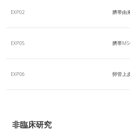
EXP02
臍帯由来E
EXP05
臍帯MSC
EXP06
卵管上皮由
非臨床研究