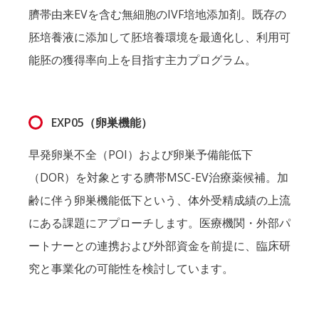
臍帯由来EVを含む無細胞のIVF培地添加剤。既存の
胚培養液に添加して胚培養環境を最適化し、利用可
能胚の獲得率向上を目指す主力プログラム。
EXP05（卵巣機能）
早発卵巣不全（POI）および卵巣予備能低下
（DOR）を対象とする臍帯MSC-EV治療薬候補。加
齢に伴う卵巣機能低下という、体外受精成績の上流
にある課題にアプローチします。医療機関・外部パ
ートナーとの連携および外部資金を前提に、臨床研
究と事業化の可能性を検討しています。