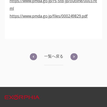
https://www.pmda.go.jp/rs-std-jp/outline/0003.ht
ml
https://www.pmda.go.jp/files/000249829.pdf
一覧へ戻る